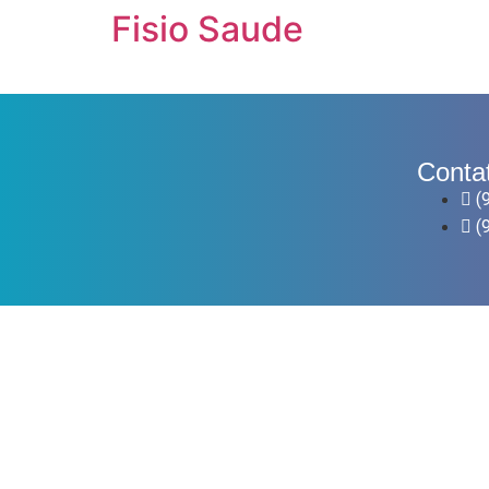
Fisio Saude
Conta
(
(