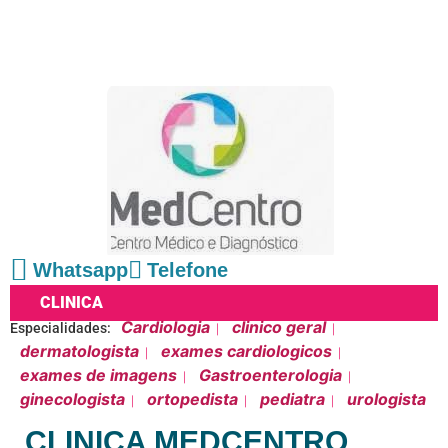
Whatsapp
Telefone
CLINICA
Cardiologia
clinico geral
Especialidades:
|
|
dermatologista
exames cardiologicos
|
|
exames de imagens
Gastroenterologia
|
|
ginecologista
ortopedista
pediatra
urologista
|
|
|
CLINICA MEDCENTRO